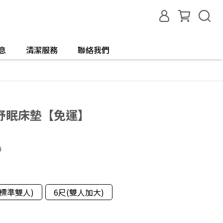
息
清潔服務
聯絡我們
舒眠床墊【免運】
0
(標準雙人)
6尺(雙人加大)