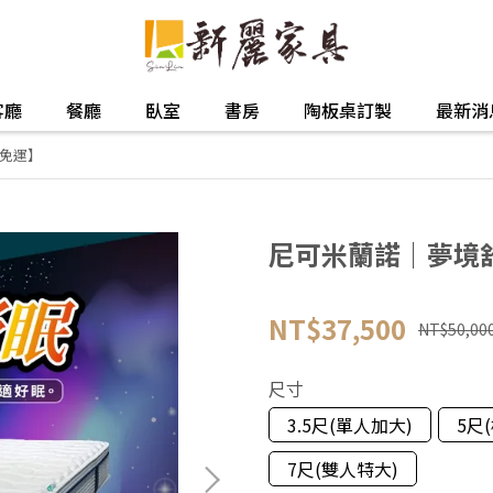
客廳
餐廳
臥室
書房
陶板桌訂製
最新消
免運】
尼可米蘭諾｜夢境
NT$37,500
NT$50,00
尺寸
3.5尺(單人加大)
5尺
7尺(雙人特大)