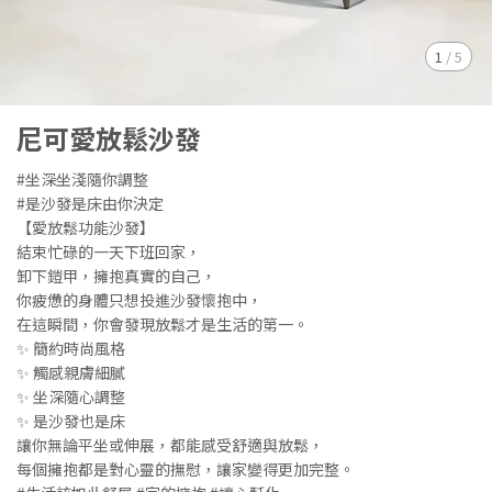
1
/
5
尼可愛放鬆沙發
#坐深坐淺隨你調整
#是沙發是床由你決定
【愛放鬆功能沙發】
結束忙碌的一天下班回家，
卸下鎧甲，擁抱真實的自己，
你疲憊的身體只想投進沙發懷抱中，
在這瞬間，你會發現放鬆才是生活的第一。
✨ 簡約時尚風格
✨ 觸感親膚細膩
✨ 坐深隨心調整
✨ 是沙發也是床
讓你無論平坐或伸展，都能感受舒適與放鬆，
每個擁抱都是對心靈的撫慰，讓家變得更加完整。