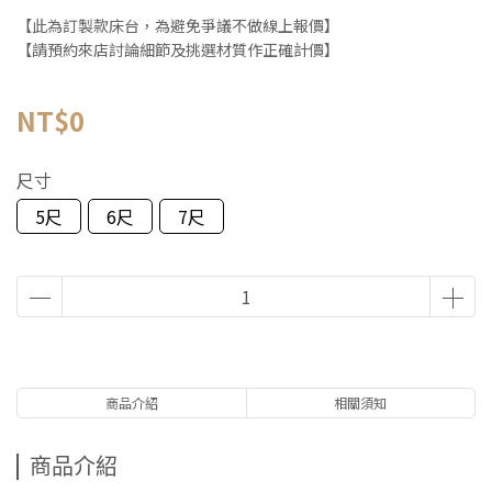
【此為訂製款床台，為避免爭議不做線上報價】
【請預約來店討論細節及挑選材質作正確計價】
NT$0
尺寸
5尺
6尺
7尺
商品介紹
相關須知
商品介紹