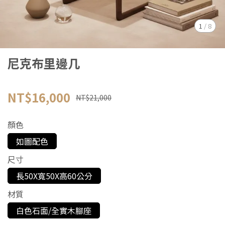
1
/
8
尼克布里邊几
NT$16,000
NT$21,000
顏色
如圖配色
尺寸
長50X寬50X高60公分
材質
白色石面/全實木腳座